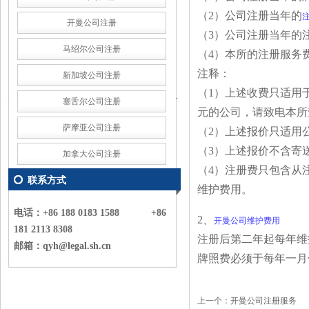
（2）公司注册当年的
开曼公司注册
（3）公司注册当年的
马绍尔公司注册
（4）本所的注册服务
注释：
新加坡公司注册
（1）上述收费只适用于
塞舌尔公司注册
元的公司，请致电本所
萨摩亚公司注册
（2）上述报价只适用
（3）上述报价不含寄
加拿大公司注册
（4）注册费只包含从
联系方式
维护费用。
电话：+86 188 0183 1588
+86
2、
开曼公司维护费用
181 2113 8308
注册后第二年起每年维
邮箱：qyh@legal.sh.cn
牌照费必须于每年一月
上一个：
开曼公司注册服务