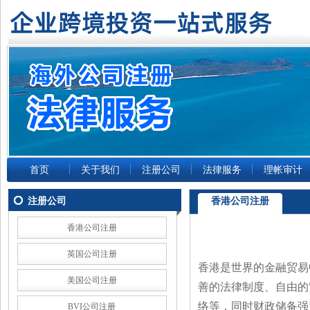
首页
关于我们
注册公司
法律服务
理帐审计
注册公司
香港公司注册
香港公司注册
英国公司注册
香港是世界的金融贸易
美国公司注册
善的法律制度、自由的
络等，同时财政储备强
BVI公司注册