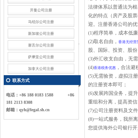
法律体系以普通法为根
开曼公司注册
化的特点（房产及股票
马绍尔公司注册
迎。注册香港公司的优
(1)程序简单，成本
新加坡公司注册
(2)取名自由，
香港无经营
塞舌尔公司注册
股、国际、投资、股份
萨摩亚公司注册
(3)外汇收支自由，
(4)
，合法避
香港税务优惠
加拿大公司注册
(5)无需验资，虚拟
联系方式
的注册资本即可；
(6)发展跨国业务，
电话：+86 188 0183 1588
+86
重组和分离，提高资信
181 2113 8308
邮箱：qyh@legal.sh.cn
(7)公司注册资料及文
(8)一站式服务，我
您提供海外公司银行开